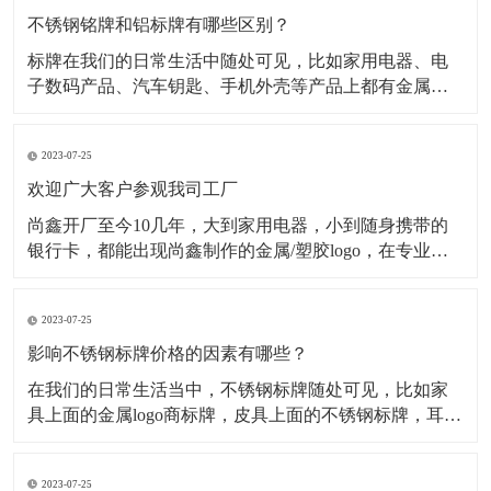
不锈钢铭牌和铝标牌有哪些区别？
标牌在我们的日常生活中随处可见，比如家用电器、电
子数码产品、汽车钥匙、手机外壳等产品上都有金属标
牌，但是这些金属标牌也会有所不同，其中最为常见的
就是材质不同，在金属标牌制作中，最常用的材质有不
2023-07-25
锈钢材质、铝合金材质、金属纯镍材质、锌合金材质
等，今天小编主要为大家介绍不锈钢铭牌和铝标牌有哪
欢迎广大客户参观我司工厂
些不一样。一、
尚鑫开厂至今10几年，大到家用电器，小到随身携带的
银行卡，都能出现尚鑫制作的金属/塑胶logo，在专业的
采购眼里，标牌就只有2种，一种是尚鑫的标牌，一种不
是尚鑫的标牌。 时刻做好准备 今天是一家长期与我司合
2023-07-25
作的客户审厂的日子，他们一行有5人，这5人分工明
确，各自审核自己负责的部分
影响不锈钢标牌价格的因素有哪些？
​在我们的日常生活当中，不锈钢标牌随处可见，比如家
具上面的金属logo商标牌，皮具上面的不锈钢标牌，耳机
logo，手机外壳logo...等等。经过蚀刻处理的不锈钢标牌
外观精致，高档大气，并且市场需求量很大，但是影响
2023-07-25
不锈钢标牌价格的因素有哪些呢？下面为大家解析： 第